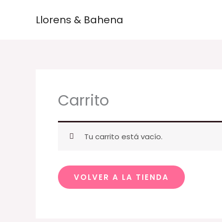
Ir
Llorens & Bahena
al
contenido
Carrito
Tu carrito está vacío.
VOLVER A LA TIENDA