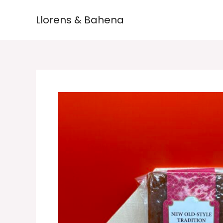
Ir
Llorens & Bahena
al
contenido