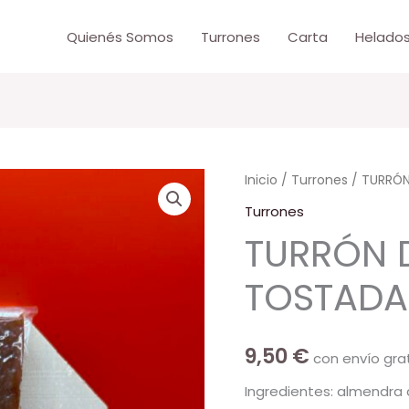
Quienés Somos
Turrones
Carta
Helado
Inicio
/
Turrones
/ TURRÓN
Turrones
TURRÓN 
TOSTADA
9,50
€
con envío grat
Ingredientes: almendra 